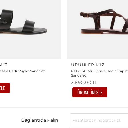
MIZ
ÜRÜNLERIMIZ
sele Kadın Siyah Sandalet
REBETA Deri Kösele Kadın Çapraz
Sandalet
L
3,890.00
TL
ELE
ÜRÜNÜ İNCELE
Bağlantıda Kalın