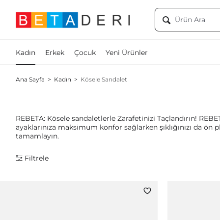
Kadın
Erkek
Çocuk
Yeni Ürünler
Ana Sayfa
>
Kadın
>
Kösele Sandalet
REBETA: Kösele sandaletlerle Zarafetinizi Taçlandırın! REBETA'n
ayaklarınıza maksimum konfor sağlarken şıklığınızı da ön pla
tamamlayın.
Filtrele