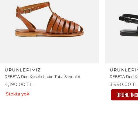
ÜRÜNLERIMIZ
ÜRÜNLERI
REBETA Deri Kösele Kadın Taba Sandalet
REBETA Deri Kö
4,190.00
TL
3,990.00
T
Stokta yok
ÜRÜNÜ İNC