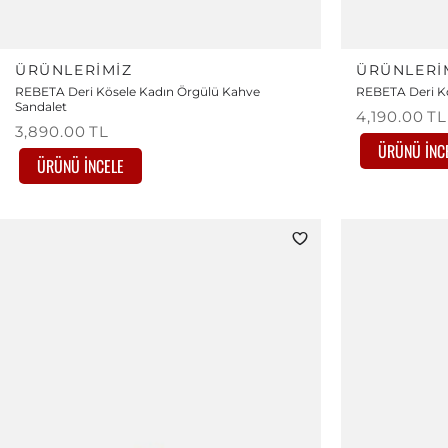
ÜRÜNLERIMIZ
ÜRÜNLERI
REBETA Deri Kösele Kadın Örgülü Kahve
REBETA Deri Kö
Sandalet
4,190.00
TL
3,890.00
TL
ÜRÜNÜ İNC
ÜRÜNÜ İNCELE