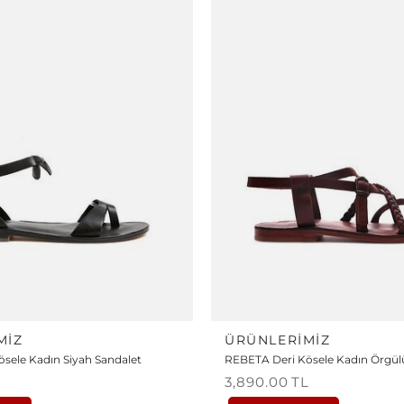
MIZ
ÜRÜNLERIMIZ
sele Kadın Siyah Sandalet
REBETA Deri Kösele Kadın Örgül
L
3,890.00
TL