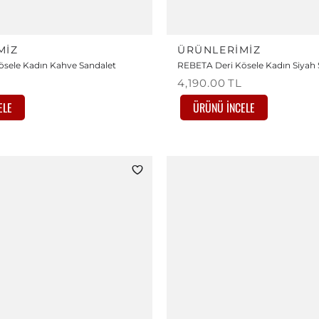
MIZ
ÜRÜNLERIMIZ
sele Kadın Kahve Sandalet
REBETA Deri Kösele Kadın Siyah 
4,190.00
TL
ELE
ÜRÜNÜ İNCELE