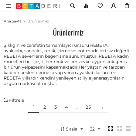
Ana Sayfa
>
Ürünlerimiz
Ürünlerimiz
Şıklığın ve zarafetin tamamlayıcı unsuru REBETA
ayakkabı, sandalet, terlik, çizme ve bot modelleri siz değerli
REBETA sevenlerin beğenisine sunulmuştur. REBETA kadın
modelleri her çeşit, her renk ve her zevke uygun çok geniş
bir ürün yelpazesini kapsamaktadır.Her yaştan ve tarzdan
kadının beklentilerine cevap veren ayakkabılar üreten
REBETA yıllardır kendini yenileyen stiliyle jenerasyonların
özgün markası olmuştur.
Filtrele
1
2
3
4
...
25
Sırala
32