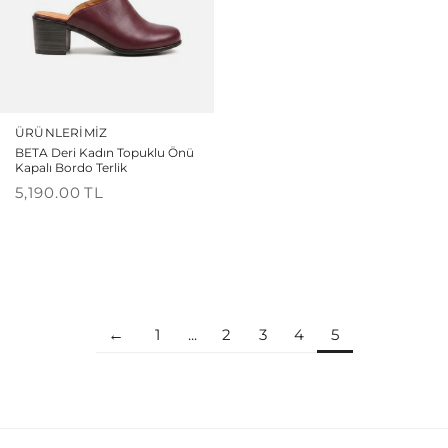
ÜRÜNLERIMIZ
BETA Deri Kadın Topuklu Önü
Kapalı Bordo Terlik
5,190.00
TL
1
...
2
3
4
5