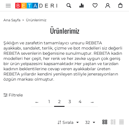
Ana Sayfa
>
Ürünlerimiz
Ürünlerimiz
Şıklığın ve zarafetin tamamlayıcı unsuru REBETA
ayakkabı, sandalet, terlik, çizme ve bot modelleri siz değerli
REBETA sevenlerin beğenisine sunulmuştur. REBETA kadın
modelleri her çeşit, her renk ve her zevke uygun çok geniş
bir ürün yelpazesini kapsamaktadır.Her yaştan ve tarzdan
kadının beklentilerine cevap veren ayakkabılar üreten
REBETA yıllardır kendini yenileyen stiliyle jenerasyonların
özgün markası olmuştur.
Filtrele
1
2
3
4
Sırala
32