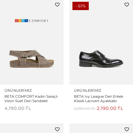
- 61%
ÜRÜNLERIMIZ
ÜRÜNLERIMIZ
BETA COMFORT Kadın Saraçlı
BETA Ivy League Deri Erkek
Vizon Süet Deri Sandalet
Klasik Lacivert Ayakkabı
4,190.00
TL
2,190.00
TL
5,590.00
TL