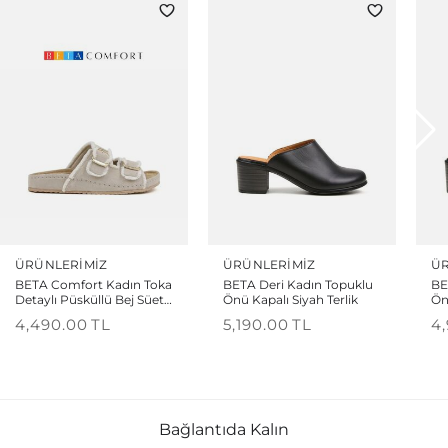
ÜRÜNLERIMIZ
ÜRÜNLERIMIZ
ÜR
BETA Comfort Kadın Toka
BETA Deri Kadın Topuklu
BE
Detaylı Püsküllü Bej Süet
Önü Kapalı Siyah Terlik
Ön
Terlik
4,490.00
TL
5,190.00
TL
4
Bağlantıda Kalın