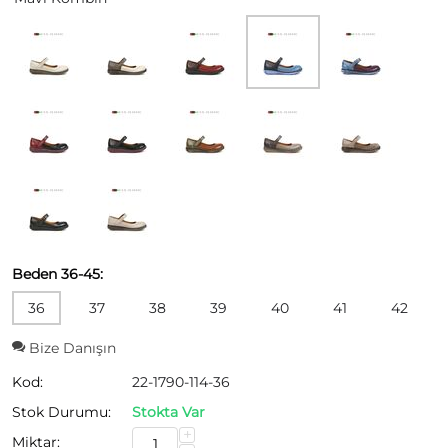
Beden 36-45:
36
37
38
39
40
41
42
Bize Danışın
Kod:
22-1790-114-36
Stok Durumu:
Stokta Var
+
Miktar: