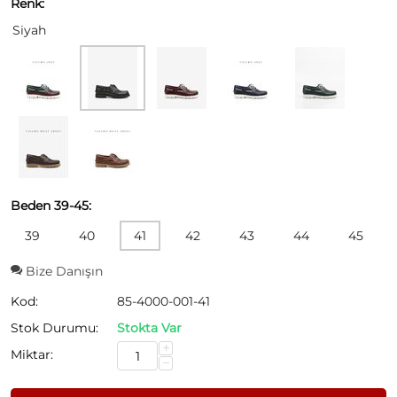
Renk:
Siyah
Beden 39-45:
39
40
41
42
43
44
45
Bize Danışın
Kod:
85-4000-001-41
Stok Durumu:
Stokta Var
+
Miktar:
−