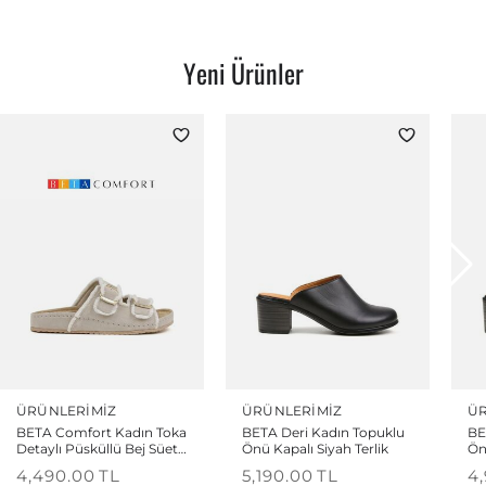
Yeni Ürünler
ÜRÜNLERIMIZ
ÜRÜNLERIMIZ
ÜR
BETA Comfort Kadın Toka
BETA Deri Kadın Topuklu
BE
Detaylı Püsküllü Bej Süet
Önü Kapalı Siyah Terlik
Ön
Terlik
4,490.00
TL
5,190.00
TL
4