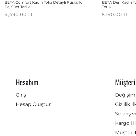
BETA Comfort Kadın Toka Detaylı Püsküllü
BETA Deri Kadın T
Bej Süet Terlik
Terlik
4,490.00
TL
5,190.00
TL
Hesabım
Müşteri
Giriş
Değişim 
Hesap Oluştur
Gizlilik İ
Sipariş v
Kargo Hi
Müşteri 