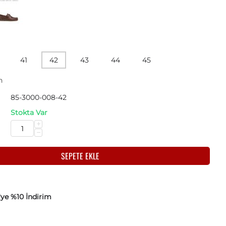
41
42
43
44
45
n
85-3000-008-42
:
Stokta Var
+
−
SEPETE EKLE
'ye %10 İndirim