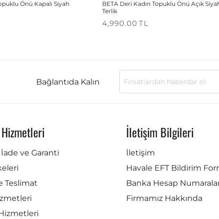
opuklu Önü Kapalı Siyah
BETA Deri Kadın Topuklu Önü Açık Siya
Terlik
4,990.00
TL
Bağlantıda Kalın
 Hizmetleri
İletişim Bilgileri
İade ve Garanti
İletişim
lkeleri
Havale EFT Bildirim Fo
e Teslimat
Banka Hesap Numaralar
zmetleri
Firmamız Hakkında
Hizmetleri