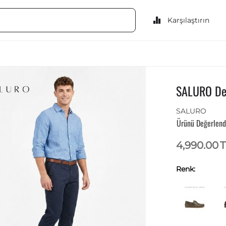
Karşılaştırın
SALURO Der
SALURO
Ürünü Değerlend
4,990.00
T
Renk: