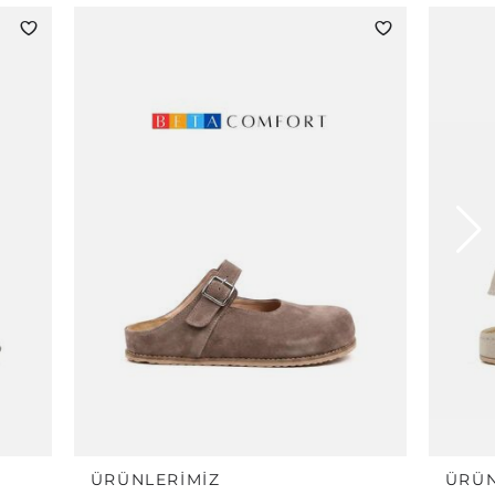
ÜRÜNLERIMIZ
ÜRÜN