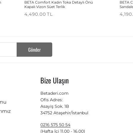
h
BETA Comfort Kadın Toka Detaylı Önü
BETA C
Kapalı Vizon Süet Terlik
Sandal
4,490.00
TL
4,190
Gönder
Bize Ulaşın
Betaderi.com
Ofis Adres:
rmu
Asayiş Sok. 1B
ımız
34752 Ataşehir/İstanbul
0216 575 50 54
(Hafta İçi 11.00 - 16.00)