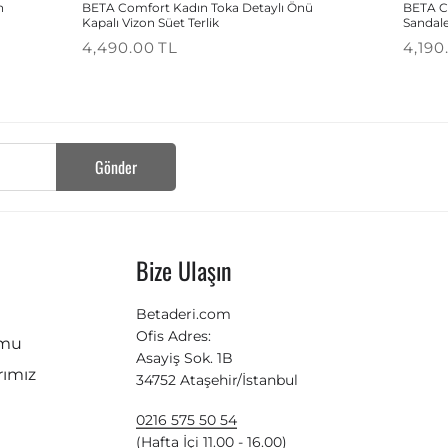
h
BETA Comfort Kadın Toka Detaylı Önü
BETA C
Kapalı Vizon Süet Terlik
Sandal
4,490.00
TL
4,190
Gönder
Bize Ulaşın
Betaderi.com
Ofis Adres:
rmu
Asayiş Sok. 1B
ımız
34752 Ataşehir/İstanbul
0216 575 50 54
(Hafta İçi 11.00 - 16.00)