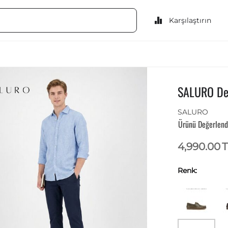
Karşılaştırın
SALURO Der
SALURO
Ürünü Değerlend
4,990.00
T
Renk: