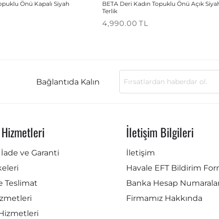
opuklu Önü Kapalı Siyah
BETA Deri Kadın Topuklu Önü Açık Siya
Terlik
4,990.00
TL
Bağlantıda Kalın
 Hizmetleri
İletişim Bilgileri
İade ve Garanti
İletişim
lkeleri
Havale EFT Bildirim Fo
e Teslimat
Banka Hesap Numaralar
zmetleri
Firmamız Hakkında
Hizmetleri