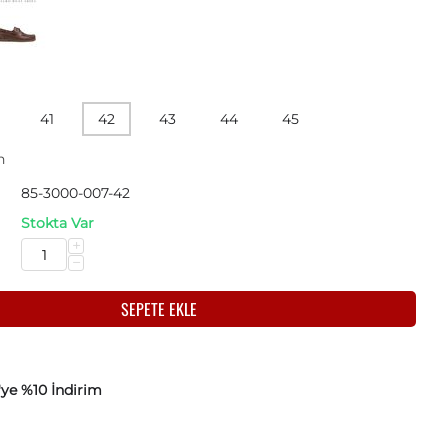
41
42
43
44
45
n
85-3000-007-42
:
Stokta Var
+
−
SEPETE EKLE
'ye %10 İndirim