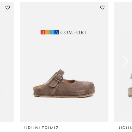
ÜRÜNLERIMIZ
ÜRÜN