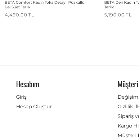
BETA Comfort Kadın Toka Detaylı Püsküllü
BETA Deri Kadın T
Bej Süet Terlik
Terlik
4,490.00
TL
5,190.00
TL
Hesabım
Müşteri
Giriş
Değişim 
Hesap Oluştur
Gizlilik İ
Sipariş v
Kargo Hi
Müşteri 